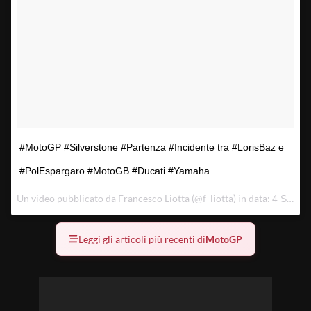
#MotoGP #Silverstone #Partenza #Incidente tra #LorisBaz e
#PolEspargaro #MotoGB #Ducati #Yamaha
Un video pubblicato da Francesco Liotta (@f_liotta) in data:
4 Set 2016 alle ore 07:38 PDT
Leggi gli articoli più recenti di
MotoGP