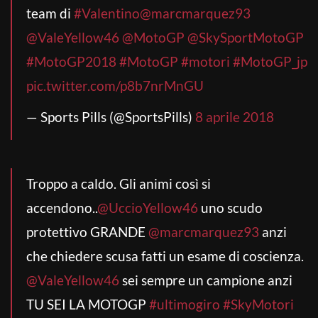
team di
#Valentino
@marcmarquez93
@ValeYellow46
@MotoGP
@SkySportMotoGP
#MotoGP2018
#MotoGP
#motori
#MotoGP_jp
pic.twitter.com/p8b7nrMnGU
— Sports Pills (@SportsPills)
8 aprile 2018
Troppo a caldo. Gli animi così si
accendono..
@UccioYellow46
uno scudo
protettivo GRANDE
@marcmarquez93
anzi
che chiedere scusa fatti un esame di coscienza.
@ValeYellow46
sei sempre un campione anzi
TU SEI LA MOTOGP
#ultimogiro
#SkyMotori