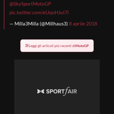
@SkySportMotoGP
pic.twitter.com/eUqoHJuI7l
— Milla3Milla (@Millhaus3)
8 aprile 2018
Leggi gli articoli più recenti di
MotoGP