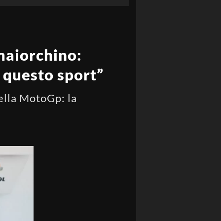
maiorchino:
i questo sport”
della MotoGp: la