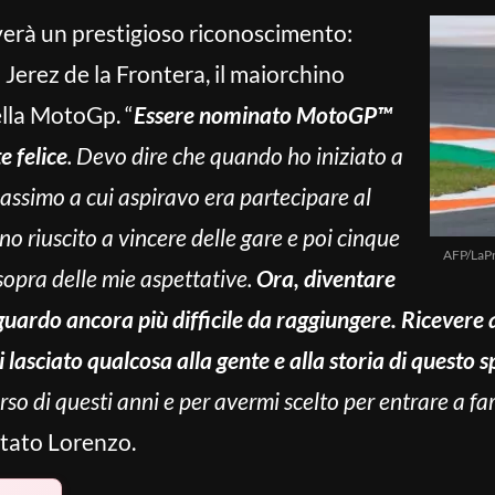
verà un prestigioso riconoscimento:
 Jerez de la Frontera, il maiorchino
ella MotoGp. “
Essere nominato MotoGP™
 felice
. Devo dire che quando ho iniziato a
ssimo a cui aspiravo era partecipare al
 riuscito a vincere delle gare e poi cinque
AFP/LaP
i sopra delle mie aspettative.
Ora, diventare
uardo ancora più difficile da raggiungere. Ricevere
hai lasciato qualcosa alla gente e alla storia di questo s
orso di questi anni e per avermi scelto per entrare a f
tato Lorenzo.