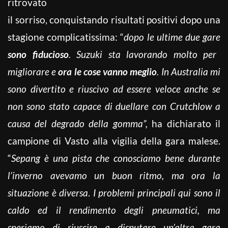
ritrovato
il sorriso, conquistando risultati positivi dopo una
stagione complicatissima: “
do
po le ultime due gare
sono fiducioso
.
Suzuki sta lavorando molto per
migliorare e
ora le cose vanno meglio
. In Australia mi
sono divertito e riuscivo ad essere veloce
anche se
non sono stato capace di duellare con Crutchlow a
causa del degrado della gomma”,
ha dichiarato il
campione di Vasto alla vigilia della gara malese.
“
Sepang è una pista che conosciamo bene
durante
l’inverno avevamo un buon ritmo, ma ora la
situazione è diversa
.
I problemi principali qui sono il
caldo ed il rendimento degli pneumatici, ma
speriamo di riuscire a disputare un’altra gara