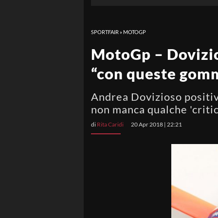
SPORTFAIR
»
MOTOGP
MotoGp – Dovizios
“con queste gomme
Andrea Dovizioso positiv
non manca qualche 'critic
di
Rita Caridi
20 Apr 2018 | 22:21