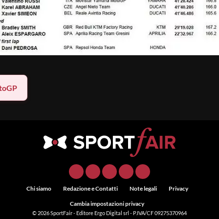
toGP
Chi siamo
Redazione e Contatti
Note legali
Privacy
Cambia impostazioni privacy
© 2026
SportFair
- Editore Ergo Digital srl - P.IVA/CF 09275370964