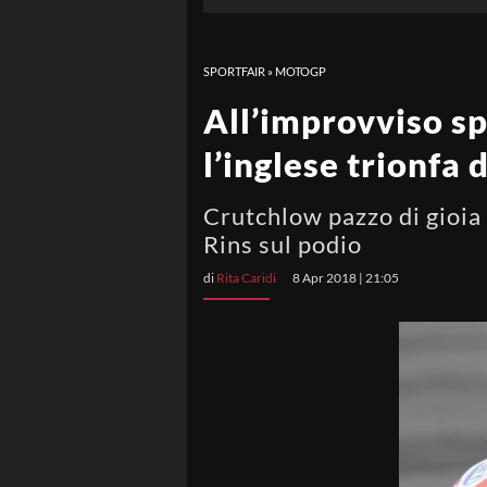
SPORTFAIR
»
MOTOGP
All’improvviso s
l’inglese trionfa 
Crutchlow pazzo di gioia 
Rins sul podio
di
Rita Caridi
8 Apr 2018 | 21:05