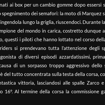
ornati ai box per un cambio gomme dopo essersi sc
spegnimento dei semafori: la moto di Marquez si 
ingendola lungo la griglia, riuscendoci. Durante l
ampione del mondo in carica, costretto dunque a
o, questi i piloti che hanno lottato nel corso dell
 riders si prendevano tutta l’attenzione degli s
gonista di diversi episodi azzardatissimi, prim
causa di un sorpasso troppo aggressivo dello
si è del tutto concentrata sulla testa della corsa,
astica vittoria, lasciandosi alle spalle Zarco 
o 16°. Al termine della corsa la commissione ga