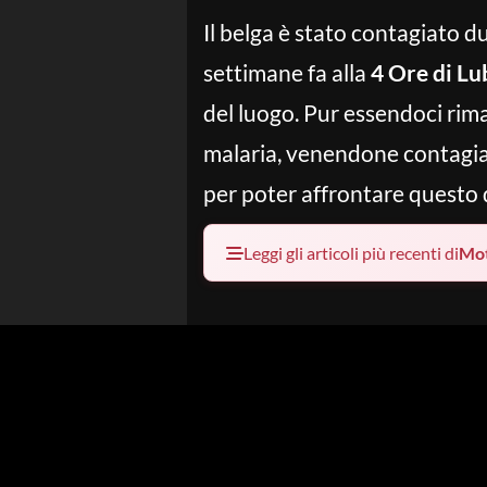
Il belga è stato contagiato d
settimane fa alla
4 Ore di L
del luogo. Pur essendoci ri
malaria, venendone contagiato
per poter affrontare questo 
Leggi gli articoli più recenti di
Mo