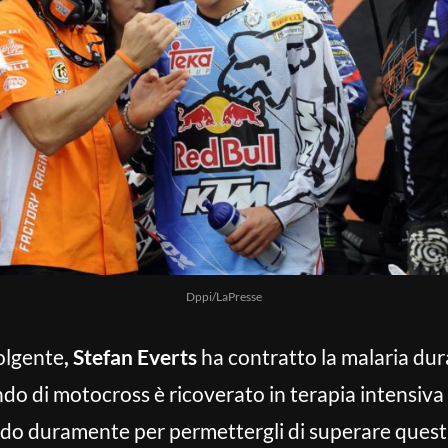
Dppi/LaPresse
volgente
, Stefan Everts
ha contratto la malaria dur
do di motocross è ricoverato in terapia intensiva 
do duramente per permettergli di superare questa 