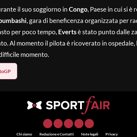
urante il suo soggiorno in
Congo
, Paese in cui si è
ubumbashi
, gara di beneficenza organizzata per ra
masto per poco tempo,
Everts
è stato punto dalle z
. Al momento il pilota è ricoverato in ospedale, l
difficile momento.
toGP
Chi siamo
Redazione e Contatti
Note legali
Privacy