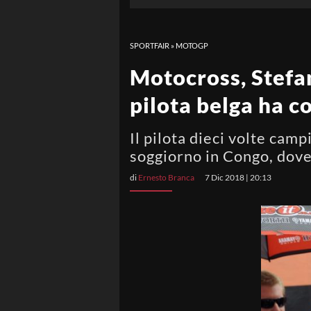
SPORTFAIR
»
MOTOGP
Motocross, Stefan
pilota belga ha c
Il pilota dieci volte cam
soggiorno in Congo, dove
di
Ernesto Branca
7 Dic 2018 | 20:13