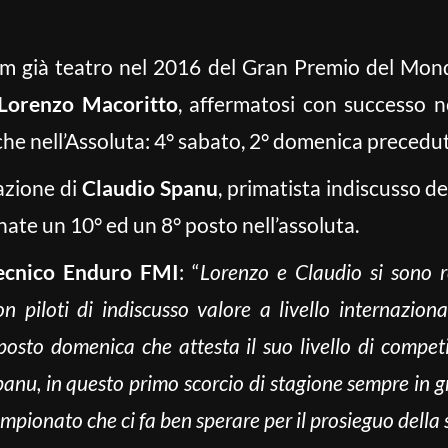
Km già teatro nel 2016 del Gran Premio del Mondi
Lorenzo Macoritto
, affermatosi con successo n
e nell’Assoluta: 4° sabato, 2° domenica preceduto
azione di
Claudio Spanu
, primatista indiscusso d
ate un 10° ed un 8° posto nell’assoluta.
Tecnico Enduro FMI
: “
Lorenzo e Claudio si sono r
on piloti di indiscusso valore a livello internazion
osto domenica che attesta il suo livello di competit
nu, in questo primo scorcio di stagione sempre in g
ampionato che ci fa ben sperare per il prosieguo della