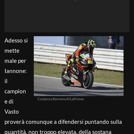
Adesso si
mette
male per
Iannone:
il
campion
Costanza Benvenuti/LaPresse
e di
Vasto
proverà comunque a difendersi puntando sulla
quantità, non troppo elevata, della sostana