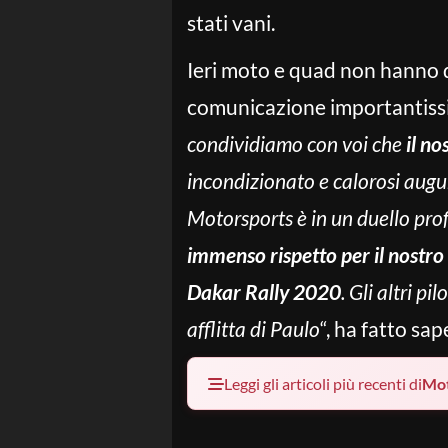
stati vani.
Ieri moto e quad non hanno d
comunicazione importantissi
condividiamo con voi che
il no
incondizionato e calorosi augur
Motorsports è in un duello pr
immenso rispetto per il nostr
Dakar Rally 2020
. Gli altri p
afflitta di Paulo
“, ha fatto sa
Leggi gli articoli più recenti di
Mo