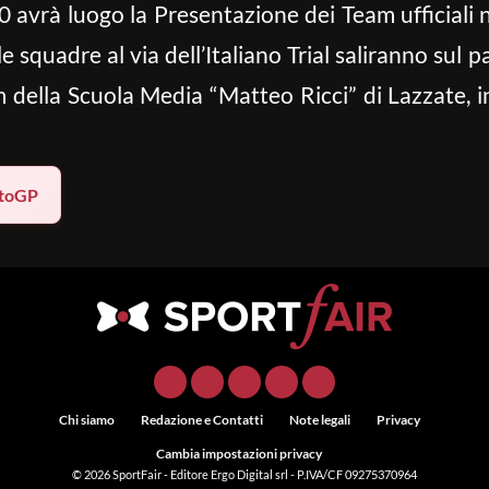
0 avrà luogo la Presentazione dei Team ufficiali 
le squadre al via dell’Italiano Trial saliranno sul 
 della Scuola Media “Matteo Ricci” di Lazzate, inv
toGP
Chi siamo
Redazione e Contatti
Note legali
Privacy
Cambia impostazioni privacy
© 2026
SportFair
- Editore Ergo Digital srl - P.IVA/CF 09275370964