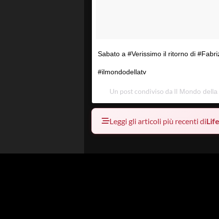
Sabato a #Verissimo il ritorno di #Fabri
#ilmondodellatv
Un post condiviso da
Il Mondo della
Leggi gli articoli più recenti di
Lif