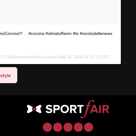
zioCorona!!! . . #corona #silviatoffanin #tv #vicolodellenews
(@ilmondodellatv) in data:
 TV
Mag 24, 2018 at 12:11 PDT
estyle