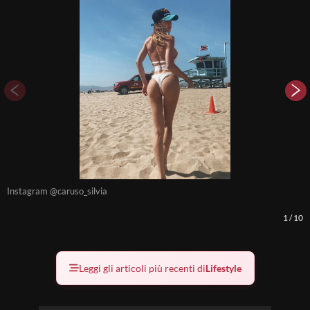
Instagram @caruso_silvia
I
1
/
10
Leggi gli articoli più recenti di
Lifestyle