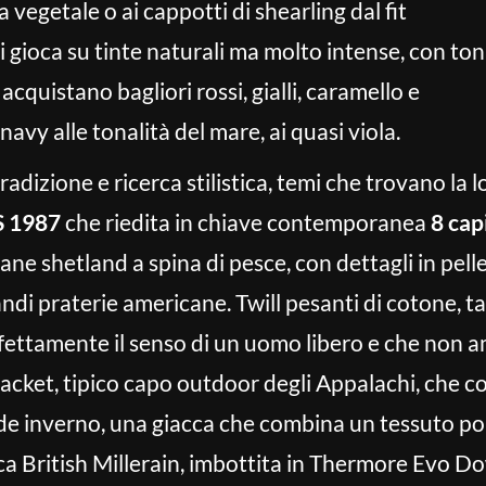
ta vegetale o ai cappotti di shearling dal fit
i gioca su tinte naturali ma molto intense, con ton
 acquistano bagliori rossi, gialli, caramello e
navy alle tonalità del mare, ai quasi viola.
adizione e ricerca stilistica, temi che trovano la
S 1987
che riedita in chiave contemporanea
8 cap
lane shetland a spina di pesce, con dettagli in pell
ndi praterie americane. Twill pesanti di cotone, tag
ettamente il senso di un uomo libero e che non a
jacket, tipico capo outdoor degli Appalachi, che c
nde inverno, una giacca che combina un tessuto pol
ica British Millerain, imbottita in Thermore Evo D