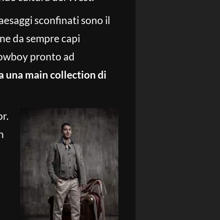
aesaggi sconfinati sono il
one da sempre capi
n cowboy pronto ad
 una main collection di
r.
n