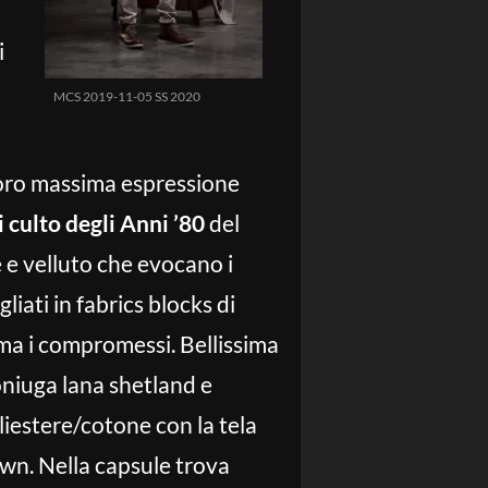
i
MCS 2019-11-05 SS 2020
 loro massima espressione
i culto degli Anni ’80
del
e e velluto che evocano i
liati in fabrics blocks di
ma i compromessi. Bellissima
oniuga lana shetland e
iestere/cotone con la tela
own. Nella capsule trova