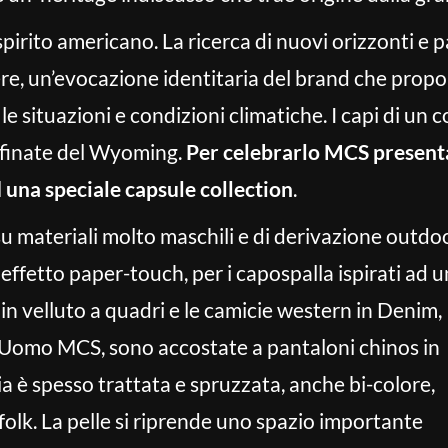
pirito americano. La ricerca di nuovi orizzonti e p
iere, un’evocazione identitaria del brand che prop
te le situazioni e condizioni climatiche. I capi di u
nfinate del Wyoming.
Per celebrarlo MCS presenta
d una speciale capsule collection
.
su materiali molto maschili e di derivazione outdoo
 effetto paper-touch, per i capospalla ispirati ad u
n velluto a quadri e le camicie western in Denim,
ll’Uomo MCS, sono accostate a pantaloni chinos in
a è spesso trattata e spruzzata, anche bi-colore,
folk. La pelle si riprende uno spazio importante