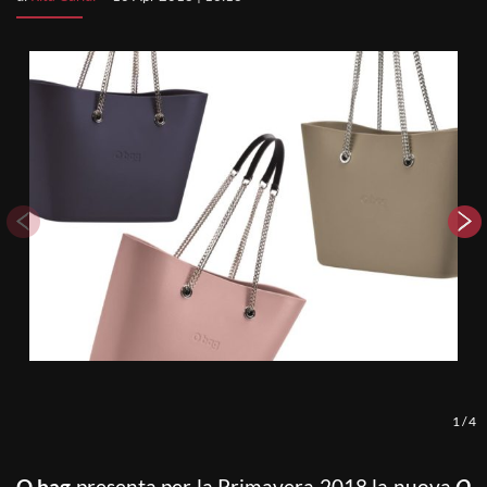
1
/
4
O bag
presenta per la Primavera 2018 la nuova
O