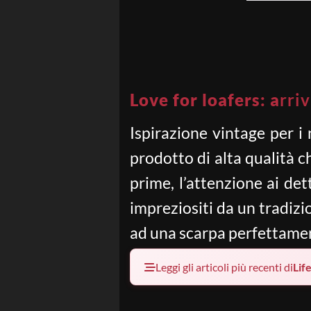
Love for loafers: a
rri
Ispirazione vintage per i
prodotto di alta qualità 
prime, l’attenzione ai dett
impreziositi da un tradiz
ad una scarpa perfettament
Leggi gli articoli più recenti di
Lif