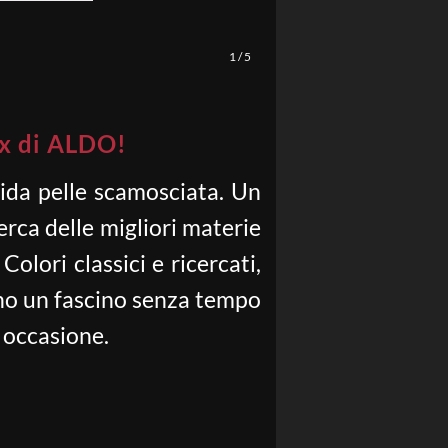
1
/
5
ex di ALDO!
bida pelle scamosciata. Un
erca delle migliori materie
Colori classici e ricercati,
ano un fascino senza tempo
i occasione.