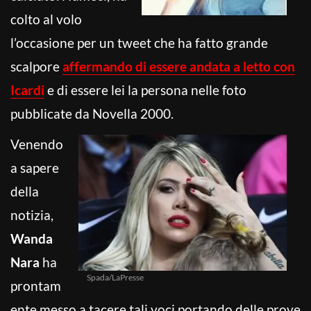
colto al volo
l’occasione per un tweet che ha fatto grande
scalpore
affermando di essere andata a letto con
Icardi
e di essere lei la persona nelle foto
pubblicate da Novella 2000.
Venendo
a sapere
della
notizia,
Wanda
Nara
ha
Spada/LaPresse
prontam
ente messo a tacere tali voci portando delle prove