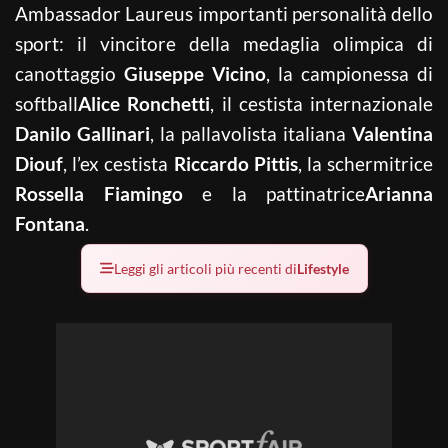
Ambassador Laureus importanti personalità dello
sport: il vincitore della medaglia olimpica di
canottaggio
Giuseppe Vicino
, la campionessa di
softball
Alice Ronchetti
, il cestista internazionale
Danilo Gallinari
, la pallavolista italiana
Valentina
Diouf
, l’ex cestista
Riccardo Pittis
, la schermitrice
Rossella Fiamingo
e la pattinatrice
Arianna
Fontana
.
Leggi gli articoli più recenti di
Lifestyle