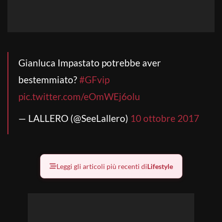
Gianluca Impastato potrebbe aver
bestemmiato?
#GFvip
pic.twitter.com/eOmWEj6olu
— LALLERO (@SeeLallero)
10 ottobre 2017
Leggi gli articoli più recenti di
Lifestyle