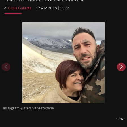
di
Giulia Galletta
17 Apr 2018 | 11:36
Instagram @stefaniapezzopane
I
1
/
16