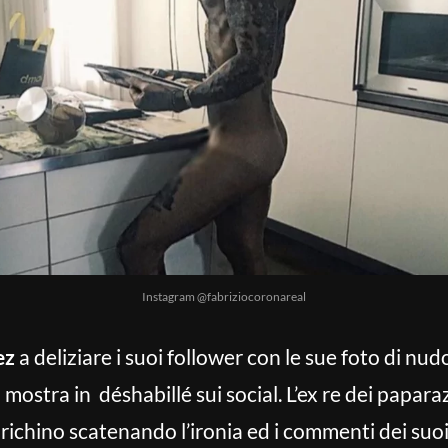
Instagram @fabriziocoronareal
ez
a deliziare i suoi follower con le sue foto di nu
i mostra in déshabillé sui social. L’ex re dei papara
irichino scatenando l’ironia ed i commenti dei suo