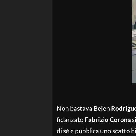
Non bastava
Belen Rodrigu
fidanzato
Fabrizio Corona
s
di sé e pubblica uno scatto b