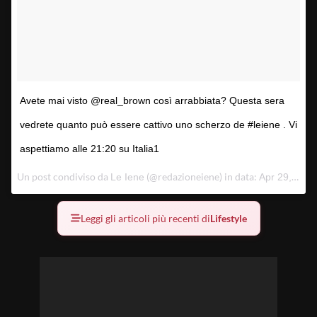
Avete mai visto @real_brown così arrabbiata? Questa sera
vedrete quanto può essere cattivo uno scherzo de #leiene . Vi
aspettiamo alle 21:20 su Italia1
Un post condiviso da
(@redazioneiene) in data:
Le Iene
Apr 29, 2018 at 4:23 PDT
Leggi gli articoli più recenti di
Lifestyle