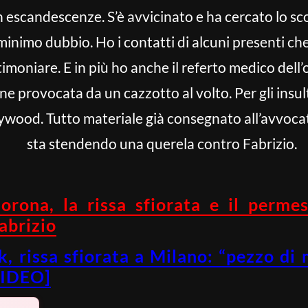
in escandescenze. S’è avvicinato e ha cercato lo sc
l minimo dubbio. Ho i contatti di alcuni presenti ch
timoniare. E in più ho anche il referto medico dell
e provocata da un cazzotto al volto. Per gli insult
llywood. Tutto materiale già consegnato all’avvoc
sta stendendo una querela contro Fabrizio.
orona, la rissa sfiorata e il permes
abrizio
, rissa sfiorata a Milano: “pezzo di
VIDEO]