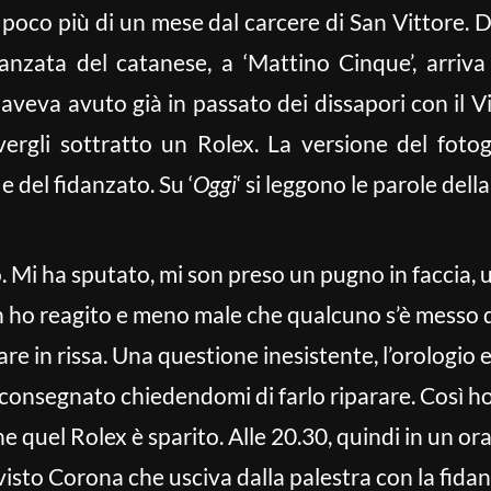
 poco più di un mese dal carcere di San Vittore. D
danzata del catanese, a ‘Mattino Cinque’, arriv
aveva avuto già in passato dei dissapori con il 
vergli sottratto un Rolex. La versione del foto
e del fidanzato. Su ‘
Oggi
‘ si leggono le parole dell
Mi ha sputato, mi son preso un pugno in faccia, un
on ho reagito e meno male che qualcuno s’è messo d
e in rissa. Una questione inesistente, l’orologio e
onsegnato chiedendomi di farlo riparare. Così ho 
one quel Rolex è sparito. Alle 20.30, quindi in un o
visto Corona che usciva dalla palestra con la fidan