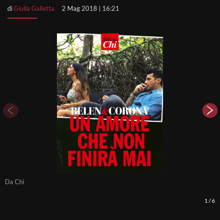
di
Giulia Galletta
2 Mag 2018 | 16:21
Da Chi
D
1
/
6