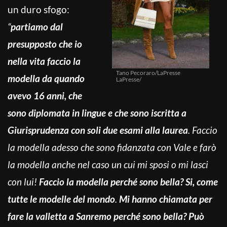
un duro sfogo:
“
p
artiamo dal
presupposto che io
nella vita faccio la
Tano Pecoraro/LaPresse
modella da quando
LaPresse/
avevo 16 anni, che
sono diplomata in lingue e che sono iscritta a
Giurisprudenza con soli due esami alla laurea
. Faccio
la modella adesso che sono fidanzata con Vale e farò
la modella anche nel caso un cui mi sposi o mi lasci
con lui!
Faccio la modella perché sono bella? Si, come
tutte le modelle del mondo
.
Mi hanno chiamata per
fare la valletta a Sanremo perché sono bella? Può