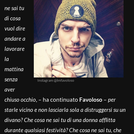
ne sai tu
di cosa
vuol dire
andare a
lavorare
la
mattina
senza
Instagram @lmfavoloso
aver
chiuso occhio
, – ha continuato
Favoloso
–
per
starle vicino e non lasciarla sola a distruggersi su un
divano? Che cosa ne sai tu di una donna afflitta
durante qualsiasi festività? Che cosa ne sai tu, che