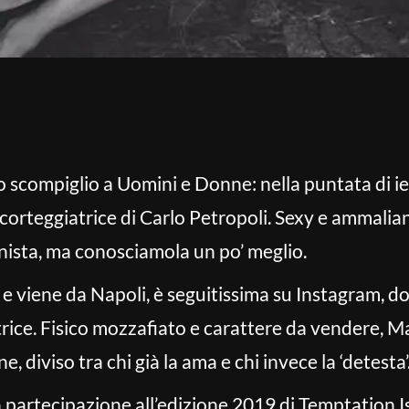
scompiglio a Uomini e Donne: nella puntata di ieri
orteggiatrice di Carlo Petropoli. Sexy e ammalian
onista, ma conosciamola un po’ meglio.
e viene da Napoli, è seguitissima su Instagram, d
rice. Fisico mozzafiato e carattere da vendere, M
, diviso tra chi già la ama e chi invece la ‘detesta’
ua partecipazione all’edizione 2019 di Temptation