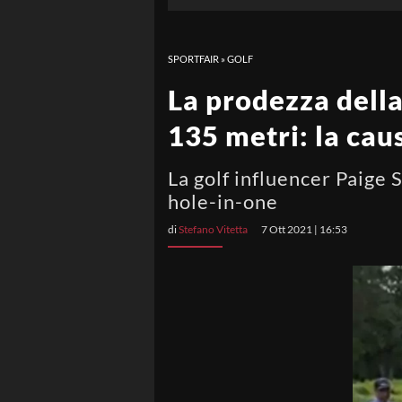
SPORTFAIR
»
GOLF
La prodezza della
135 metri: la cau
La golf influencer Paige 
hole-in-one
di
Stefano Vitetta
7 Ott 2021 | 16:53