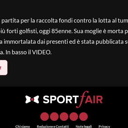
artita per la raccolta fondi contro la lotta al tu
più forti golfisti, oggi 85enne. Sua moglie è morta
 immortalata dai presenti ed è stata pubblicata sul
a. In basso il VIDEO.
f
Chi siamo
Redazione e Contatti
Note legali
Privacy