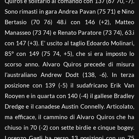
Quiros è solitario al comando con 137 (67 70, -7).
Sono rimasti in gara Andrea Pavan (75 71) e Nino
Bertasio (70 76) 48.i con 146 (+2), Matteo
Manasseo (73 74) e Renato Paratore (73 74), 63.i
con 147 (+3). E’ uscito al taglio Edoardo Molinari,
85° con 149 (75 74, +5), che si era imposto lo
scorso anno. Alvaro Quiros precede di misura
l’australiano Andrew Dodt (138, -6). In terza
posizione con 139 (-5) il sudafricano Erik Van
Rooyen e in quarta con 140 (-4) il gallese Bradley
Dredge e il canadese Austin Connelly. Articolato,
ma efficace, il cammino di Alvaro Quiros che ha
chiuso in 70 (-2) con sette birdie e cinque bogey.
Lorenzo Gagli ha perso 13 posizioni con un 75