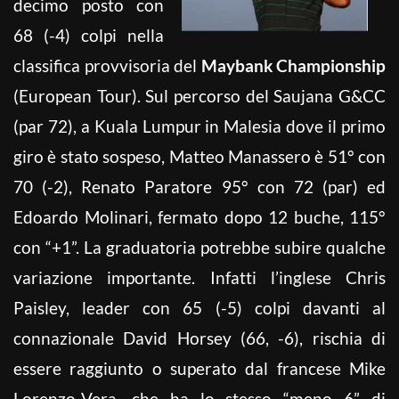
decimo posto con
68 (-4) colpi nella
classifica provvisoria del
Maybank Championship
(European Tour). Sul percorso del Saujana G&CC
(par 72), a Kuala Lumpur in Malesia dove il primo
giro è stato sospeso, Matteo Manassero è 51° con
70 (-2), Renato Paratore 95° con 72 (par) ed
Edoardo Molinari, fermato dopo 12 buche, 115°
con “+1”. La graduatoria potrebbe subire qualche
variazione importante. Infatti l’inglese Chris
Paisley, leader con 65 (-5) colpi davanti al
connazionale David Horsey (66, -6), rischia di
essere raggiunto o superato dal francese Mike
Lorenzo-Vera, che ha lo stesso “meno 6” di