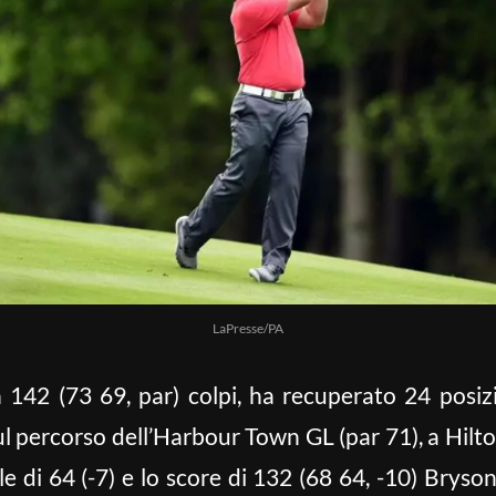
LaPresse/PA
 142 (73 69, par) colpi, ha recuperato 24 posiz
sul percorso dell’Harbour Town GL (par 71), a Hilt
ale di 64 (-7) e lo score di 132 (68 64, -10) Bry