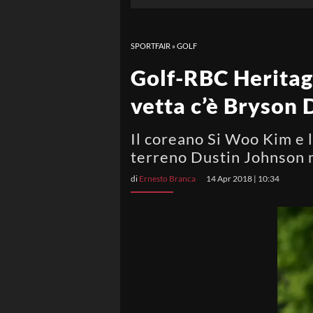
SPORTFAIR
»
GOLF
Golf-RBC Heritage
vetta c’è Bryso
Il coreano Si Woo Kim e 
terreno Dustin Johnson m
di
Ernesto Branca
14 Apr 2018 | 10:34