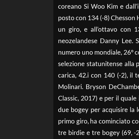
coreano Si Woo Kim e dall’i
posto con 134 (-8) Chesson H
un giro, e all’ottavo con 13
neozelandese Danny Lee. Su
numero uno mondiale, 26° con 
selezione statunitense alla
carica, 42.i con 140 (-2), 
Molinari. Bryson DeChambea
Classic, 2017) e per il quale
due bogey per acquisire la l
primo giro, ha cominciato co
tre birdie e tre bogey (69, -