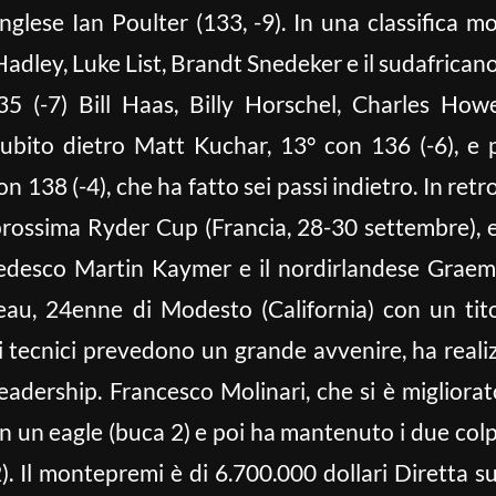
nglese Ian Poulter (133, -9). In una classifica m
adley, Luke List, Brandt Snedeker e il sudafrican
5 (-7) Bill Haas, Billy Horschel, Charles Howell
bito dietro Matt Kuchar, 13° con 136 (-6), e p
138 (-4), che ha fatto sei passi indietro. In retr
 prossima Ryder Cup (Francia, 28-30 settembre),
il tedesco Martin Kaymer e il nordirlandese Grae
u, 24enne di Modesto (California) con un tito
 i tecnici prevedono un grande avvenire, ha reali
eadership. Francesco Molinari, che si è migliorato
n un eagle (buca 2) e poi ha mantenuto i due col
2). Il montepremi è di 6.700.000 dollari Diretta 