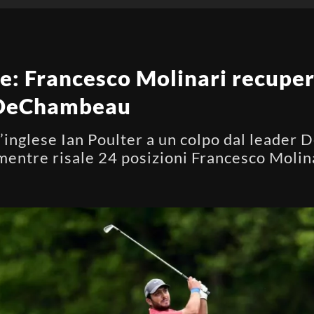
: Francesco Molinari recupera
n DeChambeau
l’inglese Ian Poulter a un colpo dal leade
entre risale 24 posizioni Francesco Molin