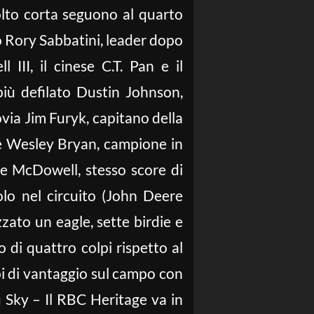
olto corta seguono al quarto
o Rory Sabbatini, leader dopo
 III, il cinese C.T. Pan e il
iù defilato Dustin Johnson,
ovia Jim Furyk, capitano della
 e Wesley Bryan, campione in
me McDowell, stesso score di
lo nel circuito (John Deere
zzato un eagle, sette birdie e
 di quattro colpi rispetto al
pi di vantaggio sul campo con
su Sky – Il RBC Heritage va in