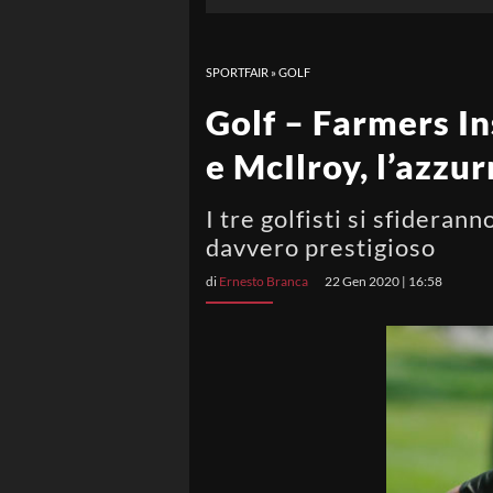
SPORTFAIR
»
GOLF
Golf – Farmers I
e McIlroy, l’azzur
I tre golfisti si sfideran
davvero prestigioso
di
Ernesto Branca
22 Gen 2020 | 16:58