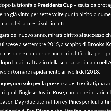
dopo la trionfale
Presidents Cup
vissuta da prota
e ha già vinto per sette volte punta al titolo num
imato dei successi sul circuito.
a gara del nuovo anno, mirerà diritto al successo 
cui scese a settembre 2015, a scapito di
Brooks K
ccasione e comunque ancora in difficoltà per i pro
dopo l’uscita al taglio della scorsa settimana nell
tivo di tornare rapidamente ai livelli del 2018.
ue, non solo per la presenza dei tre citati, ma anc
 i quali l’inglese
Justin Rose
, campione in carica,
Jason Day (due titoli al Torrey Pines per lui, l’ult
riginario di San Diego e che il trofeo lo ha portato