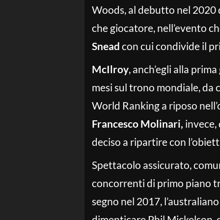
Woods, al debutto nel 2020 
che giocatore, nell’evento ch
Snead
con cui condivide il pr
McIlroy
, anch’egli alla prim
mesi sul trono mondiale, da 
World Ranking a riposo nell’o
Francesco Molinari,
invece, 
deciso a ripartire con l’obiet
Spettacolo assicurato, comunq
concorrenti di primo piano tra
segno nel 2017, l’australiano 
dimenticare Phil Mickelson, o