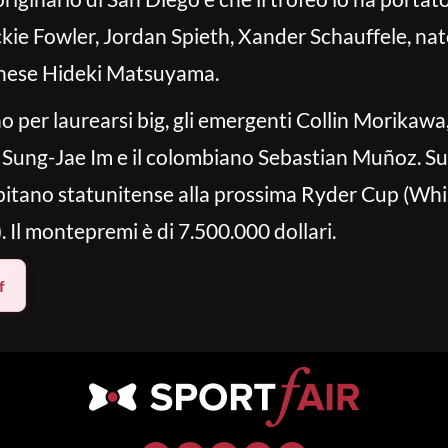
ckie Fowler, Jordan Spieth, Xander Schauffele, nat
pponese Hideki Matsuyama.
o per laurearsi big, gli emergenti Collin Morikawa
Sung-Jae Im e il colombiano Sebastian Muñoz. Su t
apitano statunitense alla prossima Ryder Cup (Whi
 Il montepremi è di 7.500.000 dollari.
f