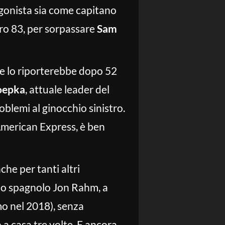
gonista sia come capitano
ero 83, per sorpassare
Sam
che lo riporterebbe dopo 52
oepka
, attuale leader del
blemi al ginocchio sinistro.
’American Express, è ben
he per tanti altri
 lo spagnolo Jon Rahm, a
imo nel 2018), senza
 a casa tre volte. E ancora