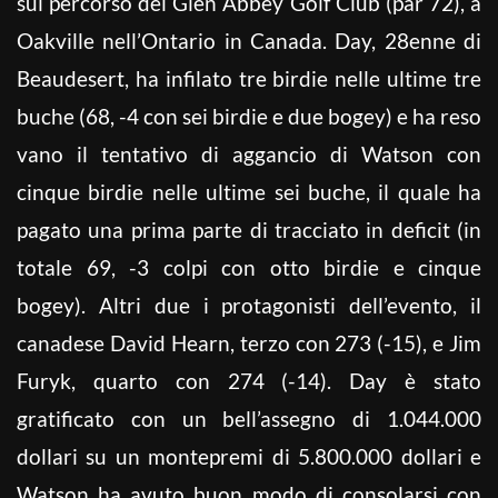
sul percorso del Glen Abbey
Golf
Club (par 72), a
Oakville nell’Ontario in Canada. Day, 28enne di
Beaudesert, ha infilato tre birdie nelle ultime tre
buche (68, -4 con sei birdie e due bogey) e ha reso
vano il tentativo di aggancio di Watson con
cinque birdie nelle ultime sei buche, il quale ha
pagato una prima parte di tracciato in deficit (in
totale 69, -3 colpi con otto birdie e cinque
bogey). Altri due i protagonisti dell’evento, il
canadese David Hearn, terzo con 273 (-15), e Jim
Furyk, quarto con 274 (-14). Day è stato
gratificato con un bell’assegno di 1.044.000
dollari su un montepremi di 5.800.000 dollari e
Watson ha avuto buon modo di consolarsi con