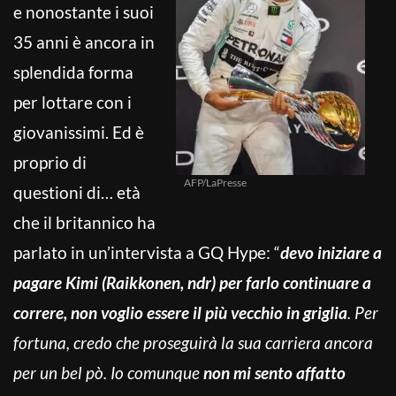
e nonostante i suoi
35 anni è ancora in
splendida forma
per lottare con i
giovanissimi. Ed è
proprio di
AFP/LaPresse
questioni di… età
che il britannico ha
parlato in un’intervista a GQ Hype: “
d
evo iniziare a
pagare Kimi (Raikkonen, ndr) per farlo continuare a
correre, non voglio essere il più vecchio in griglia
. Per
fortuna, credo che proseguirà la sua carriera ancora
per un bel pò. Io comunque
non mi sento affatto