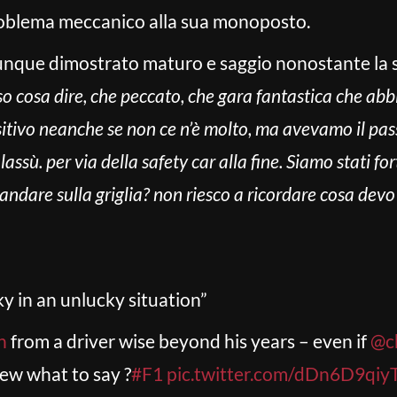
problema meccanico alla sua monoposto.
unque dimostrato maturo e saggio nonostante la s
so cosa dire, che peccato, che gara fantastica che ab
tivo neanche se non ce n’è molto, ma avevamo il pas
assù. per via della safety car alla fine. Siamo stati fo
ndare sulla griglia? non riesco a ricordare cosa devo
y in an unlucky situation”
n
from a driver wise beyond his years – even if
@ch
ew what to say ?
#F1
pic.twitter.com/dDn6D9qiy