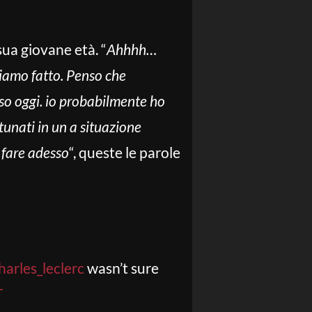
ua giovane età. “
Ahhhh…
biamo fatto. Penso che
so oggi. io probabilmente ho
rtunati in un a situazione
 fare adesso
“, queste le parole
arles_leclerc
wasn’t sure
T