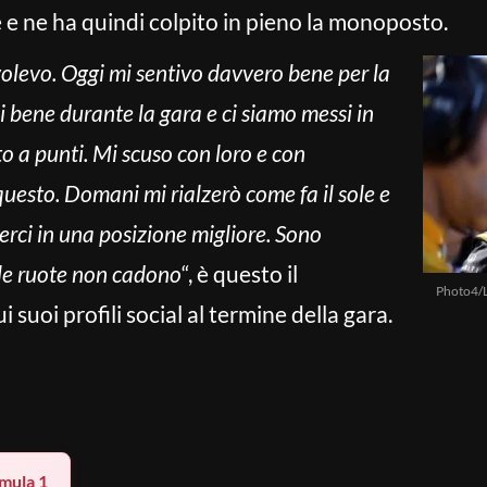
le e ne ha quindi colpito in pieno la monoposto.
olevo. Oggi mi sentivo davvero bene per la
i bene durante la gara e ci siamo messi in
 a punti. Mi scuso con loro e con
questo. Domani mi rialzerò come fa il sole e
erci in una posizione migliore. Sono
 le ruote non cadono
“, è questo il
Photo4/
suoi profili social al termine della gara.
mula 1