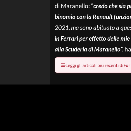
di Maranello: “
c
redo che sia 
binomio con la Renault funzion
2021, ma sono abituato a quest
in Ferrari per effetto delle mie
alla Scuderia di Maranello
”,
ha
Leggi gli articoli più recenti di
For