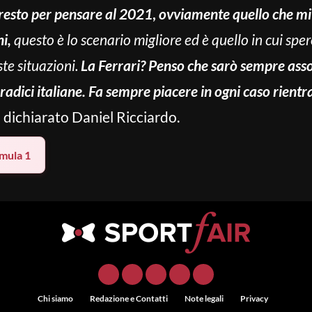
presto per pensare al 2021
,
ovviamente quello che mi 
i,
questo è lo scenario migliore ed è quello in cui spe
e situazioni.
La Ferrari? Penso che sarò sempre assoc
 radici italiane. Fa sempre piacere in ogni caso rientra
 dichiarato Daniel Ricciardo.
mula 1
Chi siamo
Redazione e Contatti
Note legali
Privacy