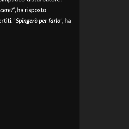
ncere?
“, ha risposto
titi. “
Spingerò per farlo
“, ha