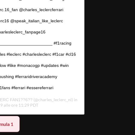
c.16_fan @charles_leclercferrari
rc16 @speak_italian_like_leclerc
arlesleclerc_fanpage16
______________________ #f1racing
es #leclerc #charlesleclerc #f1car #cl16
llow #like #monacogp #updates #win
pushing #ferraridriveracademy
1fans #ferrari #essereferrari
(@charles_leclerc_nl) in
ERC FAN1??6??
9 alle ore 11:29 PDT
mula 1