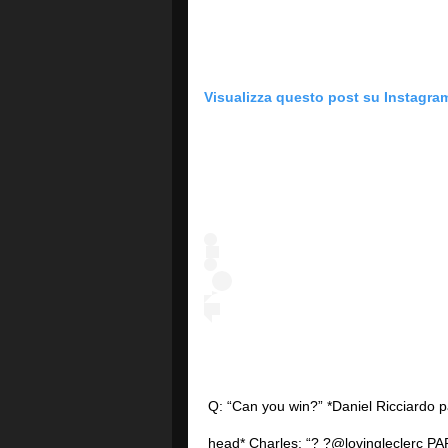
Visualizza questo post su Instagra
Q: “Can you win?” *Daniel Ricciardo 
head* Charles: “? ?@lovingleclerc P