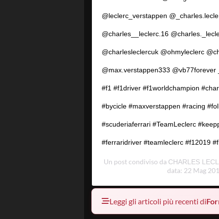
@leclerc_verstappen @_charles.lecler
@charles__leclerc.16 @charles._lecle
@charlesleclercuk @ohmyleclerc @ch
@max.verstappen333 @vb77forever 
#f1 #f1driver #f1worldchampion #charl
#bycicle #maxverstappen #racing #fo
#scuderiaferrari #TeamLeclerc #keep
#ferraridriver #teamleclerc #f12019 #f
Un post condiviso da
CHARLES LECL
data: 22 Mag 201
Leggi gli articoli più recenti di
For