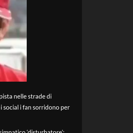
n pista nelle strade di
 social i fan sorridono per
 simpatico ‘disturbatore’: