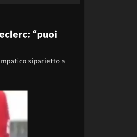
Leclerc: “puoi
impatico siparietto a