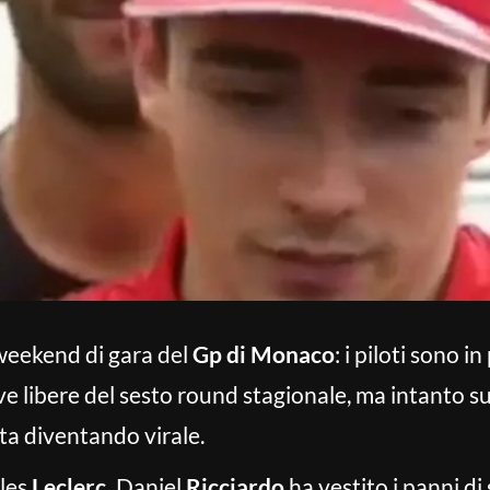
il weekend di gara del
Gp di Monaco
: i piloti sono i
 libere del sesto round stagionale, ma intanto sui
ta diventando virale.
rles
Leclerc,
Daniel
Ricciardo
ha vestito i panni di