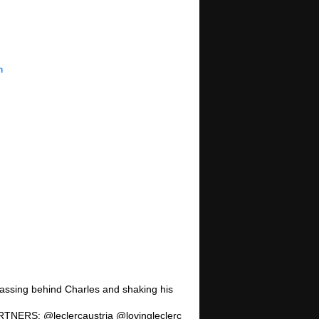
m
passing behind Charles and shaking his
ARTNERS: @leclercaustria @lovingleclerc