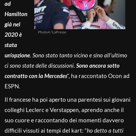
ad
Hamilton
già nel
Photo4 / LaPresse
2020 è
stata
un’opzione
. Sono stato tanto vicino e sino all’ultimo
ci sono state delle discussioni.
Sono ancora sotto
contratto con la Mercedes
“, ha raccontato Ocon ad
ESPN.
Il francese ha poi aperto una parentesi sui giovani
colleghi Leclerc e Verstappen, aprendo anche il
suo cuore e raccontando dei momenti davvero
difficili vissuti ai tempi del kart: “
ho detto a tutti