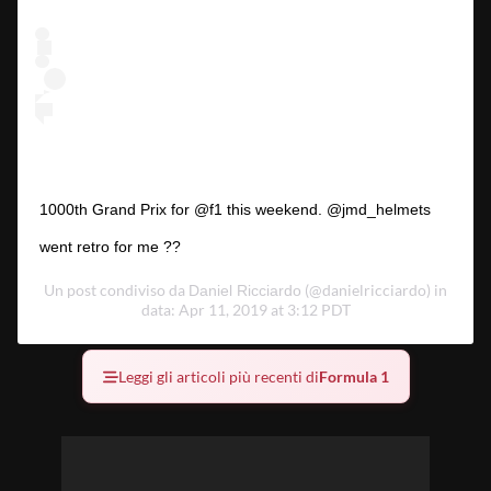
1000th Grand Prix for @f1 this weekend. @jmd_helmets
went retro for me ??
Un post condiviso da
(@danielricciardo) in
Daniel Ricciardo
data: Apr 11, 2019 at 3:12 PDT
Leggi gli articoli più recenti di
Formula 1