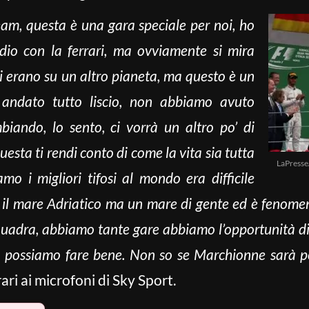
eam, questa è una gara speciale per noi, ho
dio con la ferrari, ma ovviamente si mira
i erano su un altro pianeta, ma questo è un
è andato tutto liscio, non abbiamo avuto
iando, lo sento, ci vorrà un altro po’ di
sta ti rendi conto di come la vita sia tutta
LaPress
mo i migliori tifosi al mondo era difficile
 è il mare Adriatico ma un mare di gente ed è feno
quadra, abbiamo tante gare abbiamo l’opportunità 
a possiamo fare bene. Non so se Marchionne sarà p
ari ai microfoni di Sky Sport.