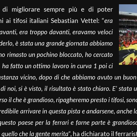
o di migliorare sempre più e di poter
 ai tifosi italiani Sebastian Vettel: “
era
davanti, era troppo davanti, eravamo veloci
erlo, è stata una grande giornata abbiamo
no rimasto un pochino bloccato, ho cercato
ha fatto un ottimo lavoro in curva 1 poi ci
astanza vicino, dopo di che abbiamo avuto un buon
di noi, si è visto, il risultato è stato chiaro. E’ stat
rso il che è grandioso, ripagheremo presto i tifosi, son
credibile arrivare in questa pista e andarsene, anche la
questo paese per la ferrari e farne parte è grandio
 quello che la gente merita
“, ha dichiarato il ferrar