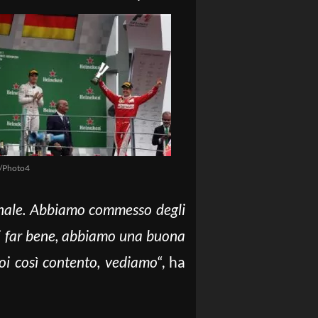
e/Photo4
menale. Abbiamo commesso degli
di far bene, abbiamo una buona
oi così contento, vediamo
“, ha