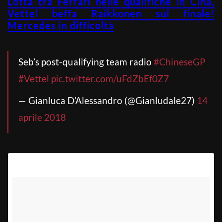
Lotta tra Ferrari nelle qualifiche in Cina,
Vettel beffa Raikkonen sul finale!
Mercedes in difficoltà
Seb’s post-qualifying team radio
#ChineseGP
#Vettel
pic.twitter.com/uFdZbEf0Z7
— Gianluca D’Alessandro (@Gianludale27)
14
aprile 2018