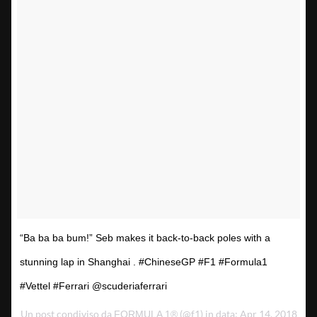
“Ba ba ba bum!” Seb makes it back-to-back poles with a
stunning lap in Shanghai . #ChineseGP #F1 #Formula1
#Vettel #Ferrari @scuderiaferrari
Un post condiviso da
(@f1) in data: Apr 14, 2018
FORMULA 1®