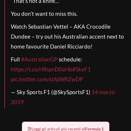
“That’s not a knife…”
You don’t want to miss this.
Watch Sebastian Vettel – AKA Crocodile
Dundee – try out his Australian accent next to
home favourite Daniel Ricciardo!
Full
#AustralianGP
schedule:
https://t.co/rRhpnD0aHb
#SkyF1
pic.twitter.com/sIAjWRZwDP
— Sky Sports F1 (@SkySportsF1)
14 marzo
2019
Leggi gli articoli più recenti di
Formula 1