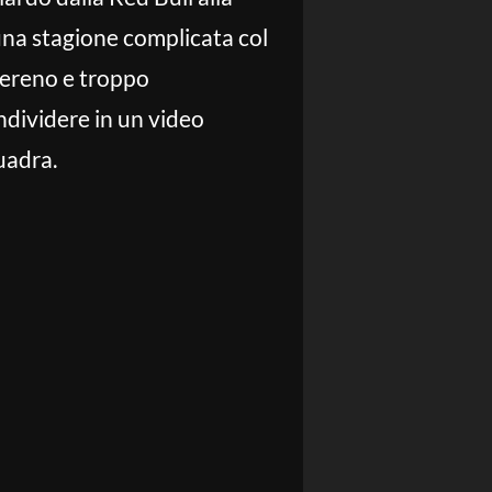
 una stagione complicata col
sereno e troppo
ondividere in un video
uadra.