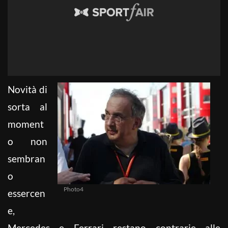
Novità di
sorta al
moment
o non
sembran
o
Photo4
essercen
e,
Mercedes e Ferrari restano contrarie alle