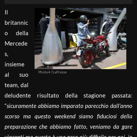
Il
britannic
o della
Mercede
s,
insieme
Photo4 / LaPresse
al suo
team, dal
deludente risultato della stagione passata:
“
sicuramente abbiamo imparato parecchio dall’anno
scorso ma questo weekend siamo fiduciosi della
preparazione che abbiamo fatto, veniamo da gare
vincenti ma questa è una gara più difficile per noi. io