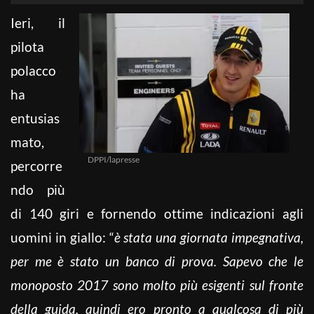
Ieri, il
pilota
polacco
ha
entusias
mato,
DPPI/lapresse
percorre
ndo più
di 140 giri e fornendo ottime indicazioni agli
uomini in giallo: “
è stata una giornata impegnativa,
per me è stato un banco di prova. Sapevo che le
monoposto 2017 sono molto più esigenti sul fronte
della guida, quindi ero pronto a qualcosa di più