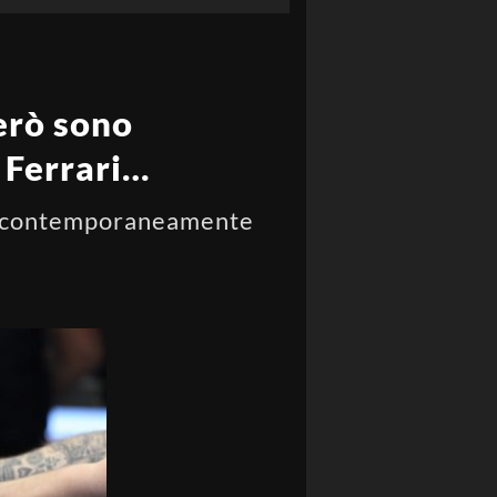
però sono
a Ferrari…
ndo contemporaneamente