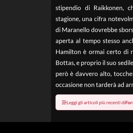
stipendio di Raikkonen, c
stagione, una cifra notevolm
di Maranello dovrebbe sborsar
aperta al tempo stesso anc
Hamilton è ormai certo di re
Bottas, e proprio il suo sedi
però è davvero alto, toccher
occasione non tarderà ad ar
Leggi gli articoli più recenti di
For