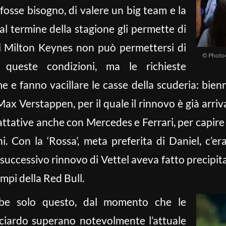
fosse bisogno, di valere un big team e la
l termine della stagione gli permette di
di Milton Keynes non può permettersi di
© Photo4
queste condizioni, ma le richieste
me e fanno vacillare le casse della scuderia: bienn
ax Verstappen, per il quale il rinnovo è già arri
attative anche con Mercedes e Ferrari, per capire 
i. Con la ‘Rossa’, meta preferita di Daniel, c’er
l successivo rinnovo di Vettel aveva fatto precipitar
empi della Red Bull.
bbe solo questo, dal momento che le
cciardo superano notevolmente l’attuale