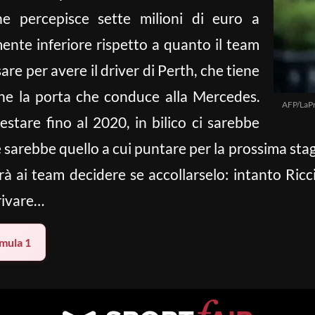
he percepisce sette milioni di euro a
ente inferiore rispetto a quanto il team
e per avere il driver di Perth, che tiene
he la porta che conduce alla Mercedes.
AFP/LaP
stare fino al 2020, in bilico ci sarebbe
le sarebbe quello a cui puntare per la prossima stag
à ai team decidere se accollarselo: intanto Ricc
rivare…
mula 1