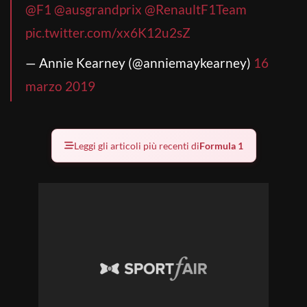
@F1
@ausgrandprix
@RenaultF1Team
pic.twitter.com/xx6K12u2sZ
— Annie Kearney (@anniemaykearney)
16
marzo 2019
Leggi gli articoli più recenti di
Formula 1