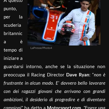
A questo
punto,
per la
scuderia
britannic
a è
LaPresse/Photo4
tempo di
iniziare a
guardarsi intorno, anche se la situazione non
preoccupa il Racing Director
Dave Ryan
: “
non è
frustrante in alcun modo. E’ davvero bello lavorare
con dei ragazzi giovani che arrivano con grandi
ambizioni, il desiderio di progredire e di diventare
campioni
” ha detto a
Motorsport.com
.
“Essere una